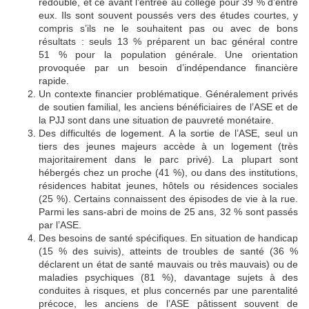
redoublé, et ce avant l’entrée au collège pour 39
% d’entre
eux. Ils sont souvent poussés vers des études courtes, y
compris s’ils ne le souhaitent pas ou avec de bons
résultats
: seuls 13
% préparent un bac général contre
51
% pour la population générale. Une orientation
provoquée par un besoin d’indépendance financière
rapide.
Un contexte financier problématique.
Généralement privés
de soutien familial, les anciens bénéficiaires de l’ASE et de
la PJJ sont dans une situation de pauvreté monétaire.
Des difficultés de logement.
A la sortie de l’ASE, seul un
tiers des jeunes majeurs accède à un logement (très
majoritairement dans le parc privé). La plupart sont
hébergés chez un proche (41
%), ou dans des institutions,
résidences habitat jeunes, hôtels ou résidences sociales
(25
%). Certains connaissent des épisodes de vie à la rue.
Parmi les sans-abri de moins de 25
ans, 32
% sont passés
par l’ASE.
Des besoins de santé spécifiques.
En situation de handicap
(15
% des suivis), atteints de troubles de santé (36
%
déclarent un état de santé mauvais ou très mauvais) ou de
maladies psychiques (81
%), davantage sujets à des
conduites à risques, et plus concernés par une parentalité
précoce, les anciens de l’ASE pâtissent souvent de