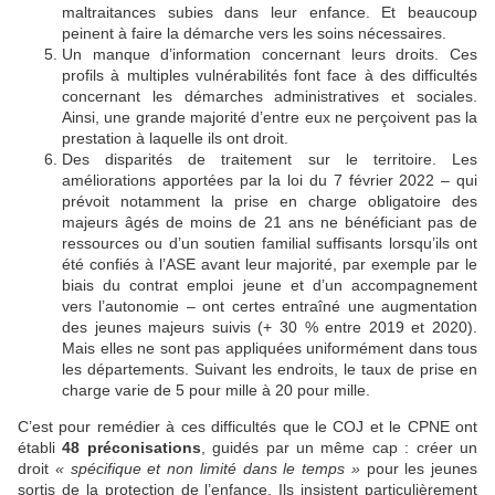
maltraitances subies dans leur enfance. Et beaucoup
peinent à faire la démarche vers les soins nécessaires.
Un manque d’information concernant leurs droits.
Ces
profils à multiples vulnérabilités font face à des difficultés
concernant les démarches administratives et sociales.
Ainsi, une grande majorité d’entre eux ne perçoivent pas la
prestation à laquelle ils ont droit.
Des disparités de traitement sur le territoire.
Les
améliorations apportées par la loi du 7
février 2022 –
qui
prévoit notamment la prise en charge obligatoire des
majeurs âgés de moins de 21
ans ne bénéficiant pas de
ressources ou d’un soutien familial suffisants lorsqu’ils ont
été confiés à l’ASE avant leur majorité, par exemple par le
biais du contrat emploi jeune et d’un accompagnement
vers l’autonomie
– ont certes entraîné une augmentation
des jeunes majeurs suivis (+
30
% entre 2019 et 2020).
Mais elles ne sont pas appliquées uniformément dans tous
les départements. Suivant les endroits, le taux de prise en
charge varie de 5
pour mille à 20
pour mille.
C’est pour remédier à ces difficultés que le COJ et le CPNE ont
établi
48
préconisations
, guidés par un même cap
: créer un
droit
«
spécifique et non limité dans le temps
»
pour les jeunes
sortis de la protection de l’enfance. Ils insistent particulièrement