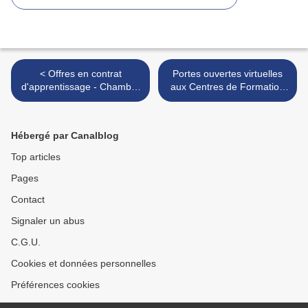
< Offres en contrat
Portes ouvertes virtuelles
d'apprentissage - Chambre
aux Centres de Formation
des Métiers de la Réunion
de la Chambre des Métiers
de la Réunion >
Hébergé par Canalblog
Top articles
Pages
Contact
Signaler un abus
C.G.U.
Cookies et données personnelles
Préférences cookies