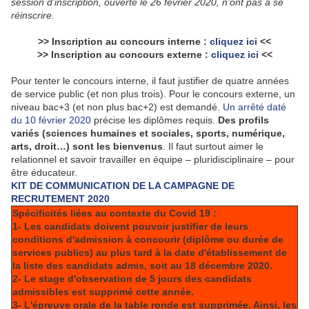
session d’inscription, ouverte le 26 février 2020, n’ont pas à se
réinscrire.
>> Inscription au concours interne
:
cliquez ici
<<
>> Inscription au concours externe :
cliquez ici
<<
Pour tenter le concours interne, il faut justifier de quatre années
de service public (et non plus trois). Pour le concours externe, un
niveau bac+3 (et non plus bac+2) est demandé.
Un arrêté daté
du 10 février 2020
précise les diplômes requis.
Des profils
variés (sciences humaines et sociales, sports, numérique,
arts, droit…) sont les bienvenus
. Il faut surtout aimer le
relationnel et savoir travailler en équipe – pluridisciplinaire – pour
être éducateur.
KIT DE COMMUNICATION DE LA CAMPAGNE DE
RECRUTEMENT 2020
Spécificités liées au contexte du Covid 19 :
1- Les candidats doivent pouvoir justifier de leurs
conditions d'admission à concourir (diplôme ou durée de
services publics) au plus tard à la date d'établissement de
la liste des candidats admis, soit au 18 décembre 2020.
2- Le stage d'observation de 5 jours des candidats
admissibles est supprimé cette année.
3- L'épreuve orale de la table ronde est supprimée. Ainsi, les