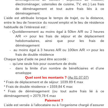
électroménager, ustensiles de cuisine, TV, etc.) Les frais
de déménagement et tout autre frais liés à ce
déménagement.
L’aide est attribuée lorsque le temps de trajet, ou la distance,
entre le lieu de l’exercice du nouvel emploi et le lieu de résidence
habituelle de l’intéressé est :
-
Quotidiennement au moins égal à
50km A/R ou 2 heures
A/R => pour les frais de séjour et de déplacement
hebdomadaires, ainsi que pour les frais de
déménagement
-
au moins égal à 3 heures A/R ou 100km A/R => pour les
frais de double résidence
Chaque type d’aide ne peut être accordé :
-
qu’une seule fois pour ouverture de droits
-
dans la limite d’un nombre de bénéficiaires et d’une
enveloppe
Quel sont les montants ?
(
Au 01.07.07)
* Frais de déplacement et de séjour: 1039.89 € max
* Frais de double résidence
= 1559,84 € max
* Frais de déménagement (ou tout autre frais lié à ce
déménagement)
= 2079,78 € max
Paiement ?
L’aide est versée à l’allocataire ou à l’organisme chargé d’assurer