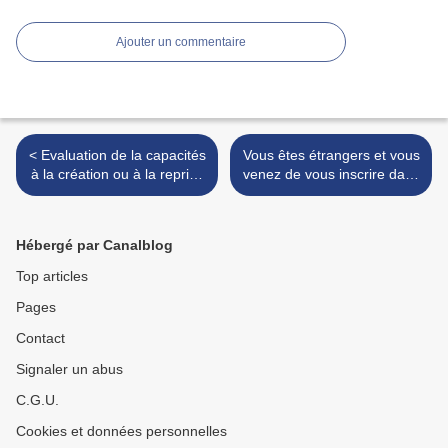
Ajouter un commentaire
< Evaluation de la capacités
Vous êtes étrangers et vous
à la création ou à la reprise
venez de vous inscrire dans
d'entreprise (EPCE)
une école ou un collège à la
Réunion, Découvrez le
CASNAV >
Hébergé par Canalblog
Top articles
Pages
Contact
Signaler un abus
C.G.U.
Cookies et données personnelles